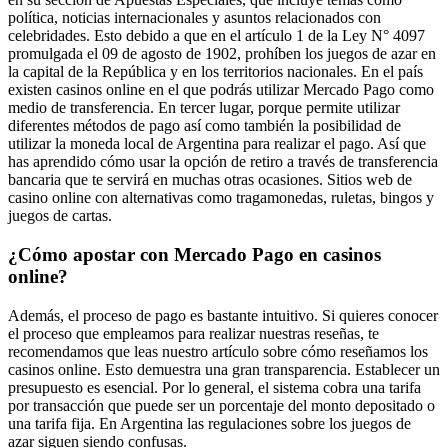
política, noticias internacionales y asuntos relacionados con
celebridades. Esto debido a que en el artículo 1 de la Ley N° 4097
promulgada el 09 de agosto de 1902, prohíben los juegos de azar en
la capital de la República y en los territorios nacionales. En el país
existen casinos online en el que podrás utilizar Mercado Pago como
medio de transferencia. En tercer lugar, porque permite utilizar
diferentes métodos de pago así como también la posibilidad de
utilizar la moneda local de Argentina para realizar el pago. Así que
has aprendido cómo usar la opción de retiro a través de transferencia
bancaria que te servirá en muchas otras ocasiones. Sitios web de
casino online con alternativas como tragamonedas, ruletas, bingos y
juegos de cartas.
¿Cómo apostar con Mercado Pago en casinos
online?
Además, el proceso de pago es bastante intuitivo. Si quieres conocer
el proceso que empleamos para realizar nuestras reseñas, te
recomendamos que leas nuestro artículo sobre cómo reseñamos los
casinos online. Esto demuestra una gran transparencia. Establecer un
presupuesto es esencial. Por lo general, el sistema cobra una tarifa
por transacción que puede ser un porcentaje del monto depositado o
una tarifa fija. En Argentina las regulaciones sobre los juegos de
azar siguen siendo confusas.