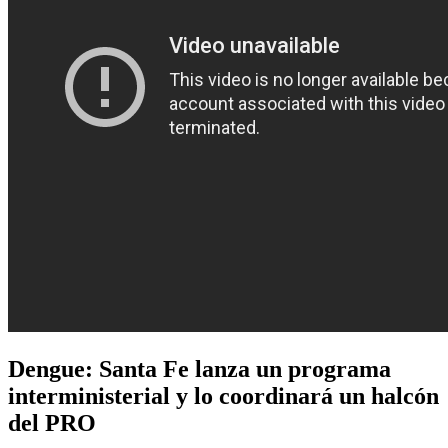
Dengue: Santa Fe lanza un programa
interministerial y lo coordinará un halcón
del PRO