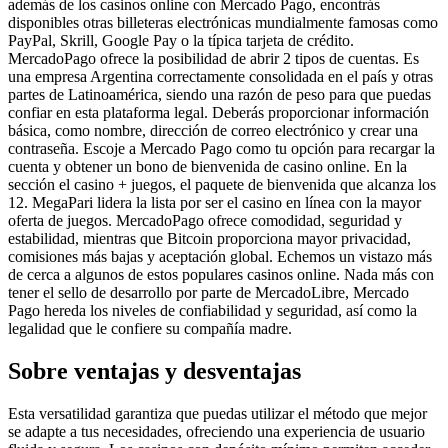
además de los casinos online con Mercado Pago, encontrás
disponibles otras billeteras electrónicas mundialmente famosas como
PayPal, Skrill, Google Pay o la típica tarjeta de crédito.
MercadoPago ofrece la posibilidad de abrir 2 tipos de cuentas. Es
una empresa Argentina correctamente consolidada en el país y otras
partes de Latinoamérica, siendo una razón de peso para que puedas
confiar en esta plataforma legal. Deberás proporcionar información
básica, como nombre, dirección de correo electrónico y crear una
contraseña. Escoje a Mercado Pago como tu opción para recargar la
cuenta y obtener un bono de bienvenida de casino online. En la
sección el casino + juegos, el paquete de bienvenida que alcanza los
12. MegaPari lidera la lista por ser el casino en línea con la mayor
oferta de juegos. MercadoPago ofrece comodidad, seguridad y
estabilidad, mientras que Bitcoin proporciona mayor privacidad,
comisiones más bajas y aceptación global. Echemos un vistazo más
de cerca a algunos de estos populares casinos online. Nada más con
tener el sello de desarrollo por parte de MercadoLibre, Mercado
Pago hereda los niveles de confiabilidad y seguridad, así como la
legalidad que le confiere su compañía madre.
Sobre ventajas y desventajas
Esta versatilidad garantiza que puedas utilizar el método que mejor
se adapte a tus necesidades, ofreciendo una experiencia de usuario