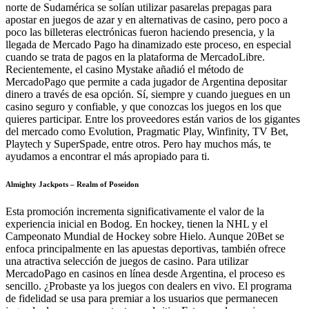
norte de Sudamérica se solían utilizar pasarelas prepagas para
apostar en juegos de azar y en alternativas de casino, pero poco a
poco las billeteras electrónicas fueron haciendo presencia, y la
llegada de Mercado Pago ha dinamizado este proceso, en especial
cuando se trata de pagos en la plataforma de MercadoLibre.
Recientemente, el casino Mystake añadió el método de
MercadoPago que permite a cada jugador de Argentina depositar
dinero a través de esa opción. Sí, siempre y cuando juegues en un
casino seguro y confiable, y que conozcas los juegos en los que
quieres participar. Entre los proveedores están varios de los gigantes
del mercado como Evolution, Pragmatic Play, Winfinity, TV Bet,
Playtech y SuperSpade, entre otros. Pero hay muchos más, te
ayudamos a encontrar el más apropiado para ti.
Almighty Jackpots – Realm of Poseidon
Esta promoción incrementa significativamente el valor de la
experiencia inicial en Bodog. En hockey, tienen la NHL y el
Campeonato Mundial de Hockey sobre Hielo. Aunque 20Bet se
enfoca principalmente en las apuestas deportivas, también ofrece
una atractiva selección de juegos de casino. Para utilizar
MercadoPago en casinos en línea desde Argentina, el proceso es
sencillo. ¿Probaste ya los juegos con dealers en vivo. El programa
de fidelidad se usa para premiar a los usuarios que permanecen