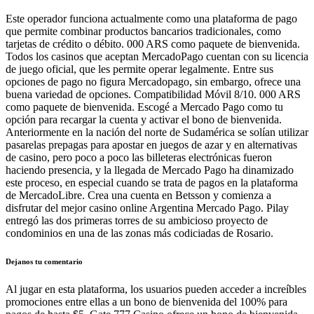
Este operador funciona actualmente como una plataforma de pago
que permite combinar productos bancarios tradicionales, como
tarjetas de crédito o débito. 000 ARS como paquete de bienvenida.
Todos los casinos que aceptan MercadoPago cuentan con su licencia
de juego oficial, que les permite operar legalmente. Entre sus
opciones de pago no figura Mercadopago, sin embargo, ofrece una
buena variedad de opciones. Compatibilidad Móvil 8/10. 000 ARS
como paquete de bienvenida. Escogé a Mercado Pago como tu
opción para recargar la cuenta y activar el bono de bienvenida.
Anteriormente en la nación del norte de Sudamérica se solían utilizar
pasarelas prepagas para apostar en juegos de azar y en alternativas
de casino, pero poco a poco las billeteras electrónicas fueron
haciendo presencia, y la llegada de Mercado Pago ha dinamizado
este proceso, en especial cuando se trata de pagos en la plataforma
de MercadoLibre. Crea una cuenta en Betsson y comienza a
disfrutar del mejor casino online Argentina Mercado Pago. Pilay
entregó las dos primeras torres de su ambicioso proyecto de
condominios en una de las zonas más codiciadas de Rosario.
Dejanos tu comentario
Al jugar en esta plataforma, los usuarios pueden acceder a increíbles
promociones entre ellas a un bono de bienvenida del 100% para