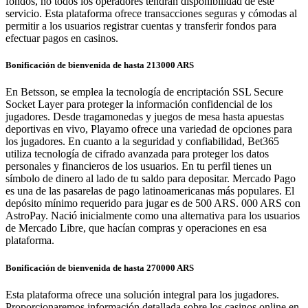
fondos, no todos los operadores tendrán disponibilidad de este
servicio. Esta plataforma ofrece transacciones seguras y cómodas al
permitir a los usuarios registrar cuentas y transferir fondos para
efectuar pagos en casinos.
Bonificación de bienvenida de hasta 213000 ARS
En Betsson, se emplea la tecnología de encriptación SSL Secure
Socket Layer para proteger la información confidencial de los
jugadores. Desde tragamonedas y juegos de mesa hasta apuestas
deportivas en vivo, Playamo ofrece una variedad de opciones para
los jugadores. En cuanto a la seguridad y confiabilidad, Bet365
utiliza tecnología de cifrado avanzada para proteger los datos
personales y financieros de los usuarios. En tu perfil tienes un
símbolo de dinero al lado de tu saldo para depositar. Mercado Pago
es una de las pasarelas de pago latinoamericanas más populares. El
depósito mínimo requerido para jugar es de 500 ARS. 000 ARS con
AstroPay. Nació inicialmente como una alternativa para los usuarios
de Mercado Libre, que hacían compras y operaciones en esa
plataforma.
Bonificación de bienvenida de hasta 270000 ARS
Esta plataforma ofrece una solución integral para los jugadores.
Proporcionaremos información detallada sobre los casinos online en