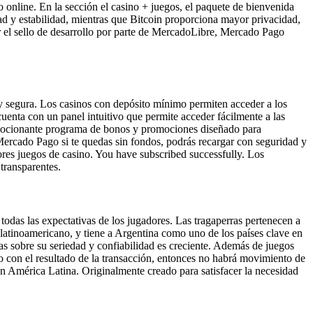
online. En la sección el casino + juegos, el paquete de bienvenida
ad y estabilidad, mientras que Bitcoin proporciona mayor privacidad,
 el sello de desarrollo por parte de MercadoLibre, Mercado Pago
a y segura. Los casinos con depósito mínimo permiten acceder a los
uenta con un panel intuitivo que permite acceder fácilmente a las
 emocionante programa de bonos y promociones diseñado para
 Mercado Pago si te quedas sin fondos, podrás recargar con seguridad y
ores juegos de casino. You have subscribed successfully. Los
transparentes.
odas las expectativas de los jugadores. Las tragaperras pertenecen a
o latinoamericano, y tiene a Argentina como uno de los países clave en
udas sobre su seriedad y confiabilidad es creciente. Además de juegos
to con el resultado de la transacción, entonces no habrá movimiento de
en América Latina. Originalmente creado para satisfacer la necesidad