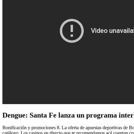
Dengue: Santa Fe lanza un programa inter
Bonificación y promociones 8. La oferta de apuestas deportivas de Bodo
catálogo. Los casinos en directo que te recomendamos acá cuentan con l