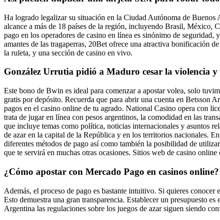
Ha logrado legalizar su situación en la Ciudad Autónoma de Buenos Ai
alcance a más de 18 países de la región, incluyendo Brasil, México, C
pago en los operadores de casino en línea es sinónimo de seguridad, 
amantes de las tragaperras, 20Bet ofrece una atractiva bonificación
la ruleta, y una sección de casino en vivo.
González Urrutia pidió a Maduro cesar la violencia y 
Este bono de Bwin es ideal para comenzar a apostar volea, solo tuvim
gratis por depósito. Recuerda que para abrir una cuenta en Betsson Arg
pagos en el casino online de tu agrado. National Casino opera con li
trata de jugar en línea con pesos argentinos, la comodidad en las tra
que incluye temas como política, noticias internacionales y asuntos r
de azar en la capital de la República y en los territorios nacionales. 
diferentes métodos de pago así como también la posibilidad de utilizar
que te servirá en muchas otras ocasiones. Sitios web de casino online 
¿Cómo apostar con Mercado Pago en casinos online?
Además, el proceso de pago es bastante intuitivo. Si quieres conocer 
Esto demuestra una gran transparencia. Establecer un presupuesto es es
Argentina las regulaciones sobre los juegos de azar siguen siendo con