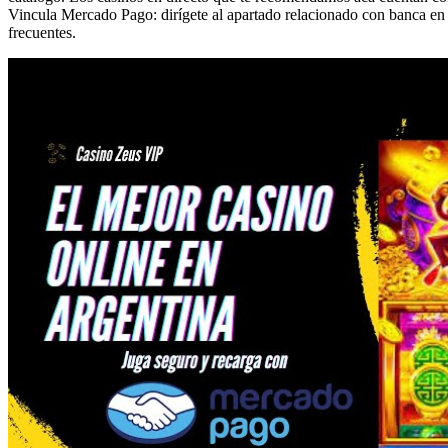
Vincula Mercado Pago: dirígete al apartado relacionado con banca en
frecuentes.