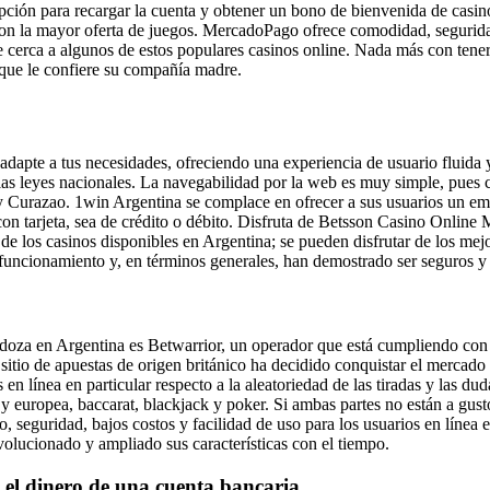
ción para recargar la cuenta y obtener un bono de bienvenida de casino 
ea con la mayor oferta de juegos. MercadoPago ofrece comodidad, segurid
 cerca a algunos de estos populares casinos online. Nada más con tener
d que le confiere su compañía madre.
e adapte a tus necesidades, ofreciendo una experiencia de usuario fluid
las leyes nacionales. La navegabilidad por la web es muy simple, pues c
pre y Curazao. 1win Argentina se complace en ofrecer a sus usuarios un
on tarjeta, sea de crédito o débito. Disfruta de Betsson Casino Online
de los casinos disponibles en Argentina; se pueden disfrutar de los mej
 funcionamiento y, en términos generales, han demostrado ser seguros y 
doza en Argentina es Betwarrior, un operador que está cumpliendo con t
e sitio de apuestas de origen británico ha decidido conquistar el mercad
 en línea en particular respecto a la aleatoriedad de las tiradas y las d
 y europea, baccarat, blackjack y poker. Si ambas partes no están a gus
seguridad, bajos costos y facilidad de uso para los usuarios en línea 
volucionado y ampliado sus características con el tiempo.
 el dinero de una cuenta bancaria