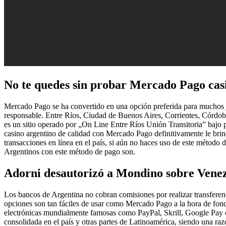
No te quedes sin probar Mercado Pago cas
Mercado Pago se ha convertido en una opción preferida para muchos j
responsable. Entre Ríos, Ciudad de Buenos Aires, Corrientes, Córd
es un sitio operado por „On Line Entre Ríos Unión Transitoria” bajo
casino argentino de calidad con Mercado Pago definitivamente le brin
transacciones en línea en el país, si aún no haces uso de este método 
Argentinos con este método de pago son.
Adorni desautorizó a Mondino sobre Venez
Los bancos de Argentina no cobran comisiones por realizar transferenci
opciones son tan fáciles de usar como Mercado Pago a la hora de fon
electrónicas mundialmente famosas como PayPal, Skrill, Google Pay o l
consolidada en el país y otras partes de Latinoamérica, siendo una r